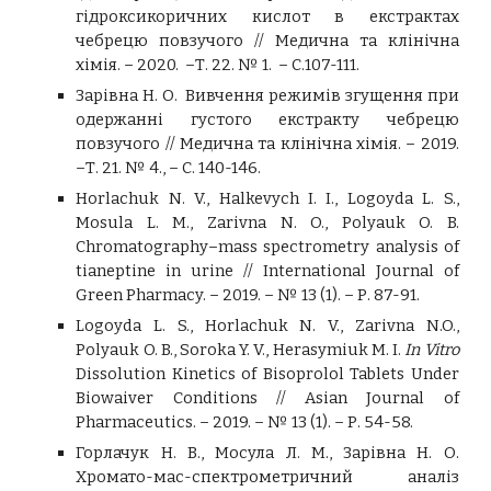
гідроксикоричних кислот в екстрактах
чебрецю повзучого // Медична та клінічна
хімія. – 2020. –Т. 22. № 1
.
– С.107-111.
Зарівна
Н. О.
Вивчення режимів згущення при
одержанні густого екстракту чебрецю
повзучого // Медична та клінічна хімія. – 2019.
–Т. 21. № 4., – С. 140-146.
Horlachuk N. V., Halkevych I. I., Logoyda L. S.,
Mosula L. M., Zarivna N. O., Polyauk O. B.
Chromatography–mass spectrometry analysis of
tianeptine in urine // International Journal of
Green Pharmacy. – 2019. – № 13 (1). – Р. 87-91.
Logoyda L. S., Horlachuk N. V., Zarivna N.O.,
Polyauk O. B., Soroka Y. V., Herasymiuk M. I.
In Vitro
Dissolution Kinetics of Bisoprolol Tablets Under
Biowaiver Conditions // Asian Journal of
Pharmaceutics. – 2019. – № 13 (1). – Р. 54-58.
Горлачук Н. В., Мосула Л. М., Зарівна Н. О.
Хромато-мас-спектрометричний аналіз