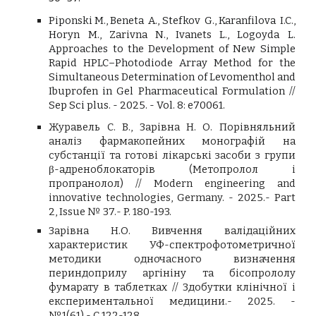
Piponski M., Beneta A., Stefkov G., Karanfilova I.C.,
Horyn M., Zarivna N., Ivanets L., Logoyda L.
Approaches to the Development of New Simple
Rapid HPLC–Photodiode Array Method for the
Simultaneous Determination of Levomenthol and
Ibuprofen in Gel Pharmaceutical Formulation //
Sep Sci plus. - 2025. - Vol. 8: e70061
.
Журавель С. В., Зарівна Н. О. Порівняльний
аналіз фармакопейних монографій на
субстанції та готові лікарські засоби з групи
β-адреноблокаторів (Метопролол і
пропранолол) // Modern engineering and
innovative technologies, Germany. - 2025.- Part
2, Issue № 37.- P. 180-193.
Зарівна Н.О. Вивчення валідаційних
характеристик УФ-спектрофотометричної
методики одночасного визначення
периндоприлу аргініну та бісопрололу
фумарату в таблетках // Здобутки клінічної і
експериментальної медицини.- 2025. -
№1(61).- С.122-128.