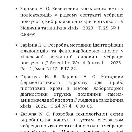
Зарівна Н. О. Визначення кількісного вмісту
полісахаридів у рідкому екстракті чебрецю
повзучого, вибір кількісних критеріїв якості //
Медична та клінічна хімія.- 2023. - Т. 25. № 1. -
С.88-91.
Зарівна Н. О. Розробка методики ідентифікації
флавоноїдів та фенолкарбонових кислот у
лікарській рослинній сировині чебрецю
повзучого
// Scientific World Journal. - 2023.-
Part 1., Issue № 17.- P. 17-22.
Горлачук
Н. В
,
Зарівна
Н. О.
Методики
ферментативного гідролізу для пробо
підготовки крові з метою лабораторної
діагностики отруєнь похідними гамма-
аміномасляної кислоти
// Медична та клінічна
хімія.- 2022. - Т. 24. № 4. - С.80-85.
Zarivna N. O. Розробка технологічної схеми
виробництва капсул з густим екстрактом
чебрецю повзучого та ефірною олією чебрецю
звичайного // Modern engineering and