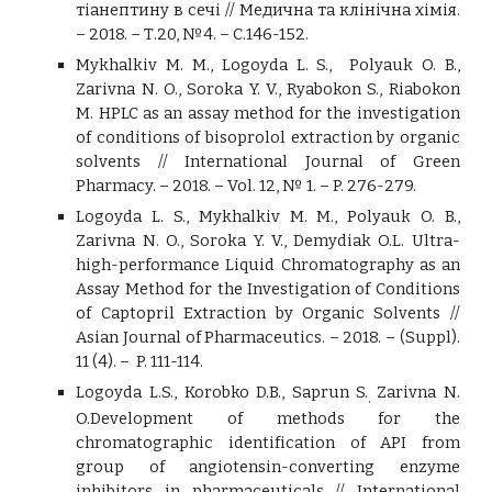
тіанептину в сечі // Медична та клінічна хімія.
– 2018. – Т.20, №4. – С.146-152.
Mykhalkiv M. M., Logoyda L. S., Polyauk O. B.,
Zarivna N. O., Soroka Y. V., Ryabokon S., Riabokon
M. HPLC as an assay method for the investigation
of conditions of bisoprolol extraction by organic
solvents // International Journal of Green
Pharmacy. – 2018. – Vol. 12, № 1. – P. 276-279.
Logoyda L. S., Mykhalkiv M. M., Polyauk O. B.,
Zarivna N. O., Soroka Y. V., Demydiak O.L. Ultra-
high-performance Liquid Chromatography as an
Assay Method for the Investigation of Conditions
of Captopril Extraction by Organic Solvents //
Asian Journal of Pharmaceutics. – 2018. – (Suppl).
11 (4). – P. 111-114.
Logoyda L.S., Korobko D.B., Saprun S.
Zarivna N.
,
O.Development of methods for the
chromatographic identification of API from
group of angiotensin-converting enzyme
inhibitors in pharmaceuticals // International