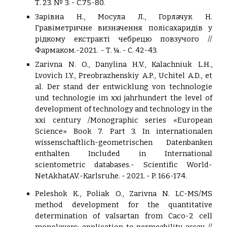
Т. 23. № 3. - С.75-80.
Зарівна Н., Мосула Л., Горлачук Н.
Гравіметричне визначення полісахаридів у
рідкому екстракті чебрецю повзучого //
Фармаком.-2021. - Т. ¼. - С. 42-43.
Zarivna N. O., Danylina H.V., Kalachniuk L.H.,
Lvovich I.Y., Preobrazhenskiy A.P., Uchitel A.D., et
al. Der stand der entwicklung von technologie
und technologie im xxi jahrhundert the level of
development of technology and technology in the
xxi century /Monographic series «European
Science» Book 7. Part 3. In internationalen
wissenschaftlich-geometrischen Datenbanken
enthalten Included in International
scientometric databases.- Scientific World-
NetAkhatAV.-Karlsruhe. - 2021. - P. 166-174.
Peleshok K., Poliak O., Zarivna N. LС-MS/MS
method development for the quantitative
determination of valsartan from Caco-2 cell