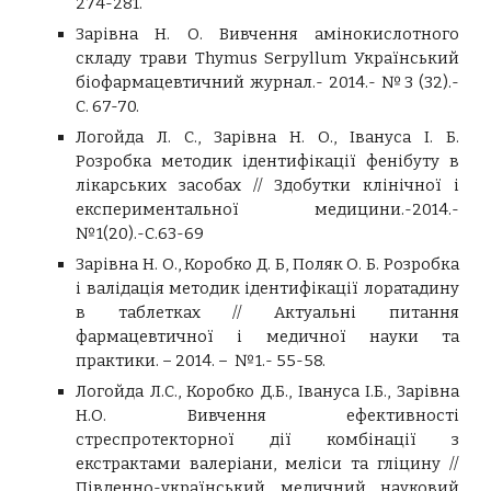
274-281.
Зарівна Н. О. Вивчення амінокислотного
складу трави Thymus Serpyllum Український
біофармацевтичний журнал.- 2014.- №3 (32).-
С. 67-70.
Логойда Л. С., Зарівна Н. О., Івануса І. Б.
Розробка методик ідентифікації фенібуту в
лікарських засобах // Здобутки клінічної і
експериментальної медицини.-2014.-
№1(20).-С.63-69
Зарівна Н. О., Коробко Д. Б, Поляк О. Б. Розробка
і валідація методик ідентифікації лоратадину
в таблетках // Актуальні питання
фармацевтичної і медичної науки та
практики. – 2014. – №1.- 55-58.
Логойда Л.С., Коробко Д.Б., Івануса І.Б., Зарівна
Н.О. Вивчення ефективності
стреспротекторної дії комбінації з
екстрактами валеріани, меліси та гліцину //
Південно-український медичний науковий