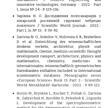
innovative technologies, Germany. - 2022.- Part
1., Issue № 24.- P. 129-136.
Зарівна
Н. О
. Дослідження полісахаридів у
лікарській рослинній сировині чебрецю
повзучого // Scientific World Journal.- 2022.-
Part 1., Is. № 15.- P. 39-42.
Zarivna N. O., Sokolov V., Holovnia S. B., Reshetkov
D. et al. Entwicklung des wissenschaftlichen
denkens verkehr, architektur, physik und
mathematik, chemie, medizin «scientific thought
development ransport, architecture, physics and
mathematics, chemistry, medicine» In
internationalen wissenschaftlich-geometrischen
Datenbanken enthalten Included in International
scientometric
databases. /Monographic series
«European Science» Book 13. Part 2.- Scientific
World-NetAkhatAV.-Karlsruhe. - 2022. - P. 89-122.
Horyn M., Kryskiw L., Kucher T., Poliak O., Zarivna
N., Zahrychuk H., Korobko D., Peleshok K., Logoyda
L. Development of the spectrophotometric
method for the determination of metoprolol in