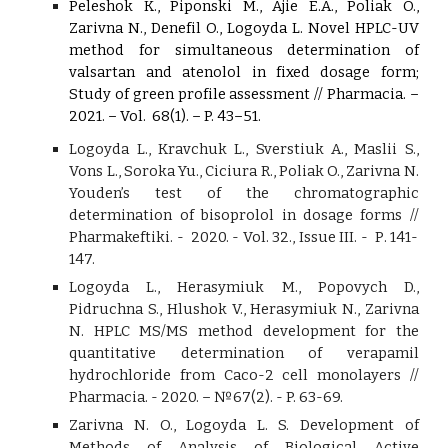
Peleshok K., Piponski M., Ajie E.A., Poliak O.,
Zarivna N., Denefil O., Logoyda L. Novel HPLC-UV
method for simultaneous determination of
valsartan and atenolol in fixed dosage form;
Study of green profile assessment // Pharmacia. –
2021. – Vol.
68(1). – P. 43–51.
Logoyda L., Kravchuk L., Sverstiuk A., Maslii S.,
Vons L., Soroka Yu., Ciciura R., Poliak O., Zarivna N.
Youden’s test of the chromatographic
determination of bisoprolol in dosage forms
//
Pharmakeftiki. - 2020. - Vol. 32., Issue III. -
Р
. 141-
147.
Logoyda L., Herasymiuk M., Popovych D.,
Pidruchna S., Hlushok V., Herasymiuk N., Zarivna
N. HPLC MS/MS method development for the
quantitative determination of verapamil
hydrochloride from Caco-2 cell monolayers //
Pharmacia. - 2020. – №67(2). - P. 63-69.
Zarivna N. O., Logoyda L. S. Development of
Methods of Analysis of Biological Active