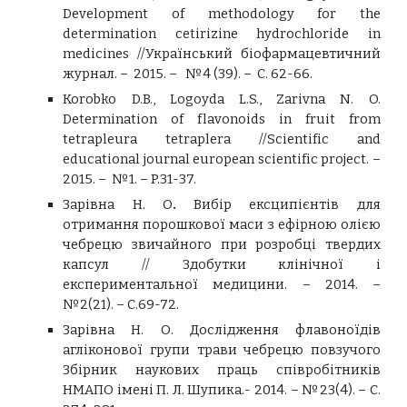
Development of methodology for the
determination cetirizine hydrochloride in
medicines //Український біофармацевтичний
журнал. – 2015. – №4 (39). – С. 62-66.
Korobko D.B., Logoyda L.S., Zarivna N. O.
Determination of flavonoids in fruit from
tetrapleura tetraplera //Scientific and
educational journal european scientific project. –
2015. – №1. – P.31-37.
Зарівна Н. О
.
Вибір ексципієнтів для
отримання порошкової маси з ефірною олією
чебрецю звичайного при розробці твердих
капсул // Здобутки клінічної і
експериментальної медицини. – 2014. –
№2(21). – С.69-72.
Зарівна Н. О. Дослідження флавоноїдів
агліконової групи трави чебрецю повзучого
Збірник наукових праць співробітників
НМАПО імені П. Л. Шупика.- 2014. – №23(4). – С.