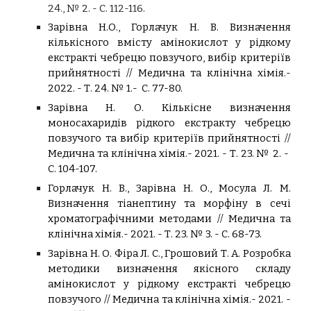
24., № 2. - С. 112-116.
Зарівна Н.О., Горлачук Н. В. Визначення
кількісного вмісту амінокислот у рідкому
екстракті чебрецю повзучого, вибір критеріїв
прийнятності // Медична та клінічна хімія.-
2022. - Т. 24. № 1.- С. 77-80.
Зарівна Н. О. Кількісне визначення
моносахаридів рідкого екстракту чебрецю
повзучого та вибір критеріїв прийнятності //
Медична та клінічна хімія.- 2021. - Т. 23. № 2. -
С. 104-107.
Горлачук Н. В., Зарівна Н. О., Мосула Л. М.
Визначення тіанептину та морфіну в сечі
хроматографічними методами // Медична та
клінічна хімія.- 2021. - Т. 23. № 3. - С. 68-73.
Зарівна Н. О. Фіра Л. С., Грошовий Т. А. Розробка
методики визначення якісного складу
амінокислот у рідкому екстракті чебрецю
повзучого // Медична та клінічна хімія.- 2021. -