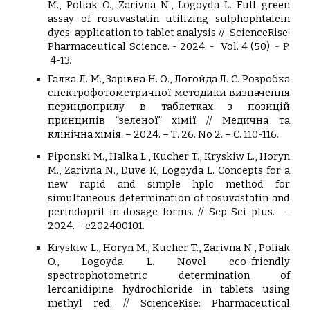
M., Poliak O., Zarivna N., Logoyda L. Full green
assay of rosuvastatin utilizing sulphophtalein
dyes: application to tablet analysis
//
ScienceRise:
Pharmaceutical Science. - 2024. -
Vol.
4
(
50
).
- P.
4-13.
Галка Л. М., Зарівна Н. О., Логойда
Л. С. Розробка
спектрофотометричної методики визначення
периндоприлу в таблетках з позицій
принципів “зеленої” хімії
// Медична та
клінічна хімія. – 2024. – Т. 26. No 2
. – С. 110-116.
Piponski M., Halka L., Kucher T., Kryskiw L., Horyn
M., Zarivna N., Duve K, Logoyda L. Concepts for a
new rapid and simple hplc method for
simultaneous determination of rosuvastatin and
perindopril in dosage forms. // Sep Sci plus. –
2024. – e202400101.
Kryskiw L., Horyn M., Kucher T., Zarivna N., Poliak
O., Logoyda L. Novel eco-friendly
spectrophotometric determination of
lercanidipine hydrochloride in tablets using
methyl red. // ScienceRise: Pharmaceutical