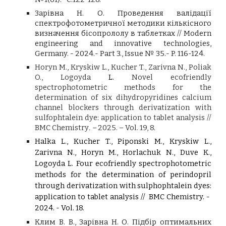
Зарівна Н. О. Проведення валідації
спектрофотометричної методики кількісного
визначення бісопрололу в таблетках // Modern
engineering and innovative technologies,
Germany. - 2024.- Part 3., Issue № 35.- P. 116-124.
Horyn M., Kryskiw L., Kucher T., Zarivna N., Poliak
O., Logoyda
L.
Novel ecofriendly
spectrophotometric methods for the
determination of six dihydropyridines calcium
channel blockers through derivatization with
sulfophtalein dye: application to tablet analysis //
BMC Chemistry
. –
2025. – Vol. 19, 8.
Halka L., Kucher T., Piponski M., Kryskiw L.,
Zarivna N., Horyn M., Horlachuk N., Duve K.,
Logoyda L. Four ecofriendly spectrophotometric
methods for the determination of perindopril
through derivatization with sulphophtalein dyes:
application to tablet analysis
//
BMC Chemistry. -
2024. -
Vol.
18.
Клим В. В., Зарівна Н. О. Підбір оптимальних