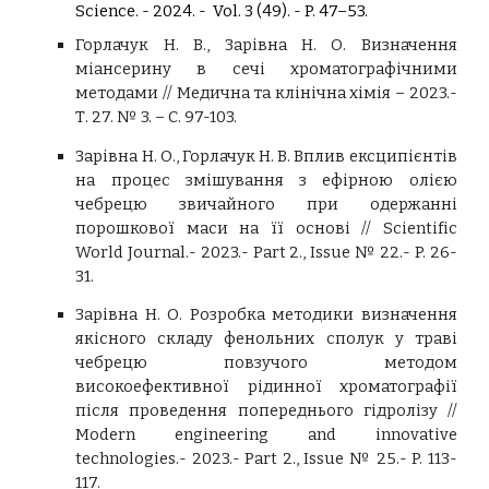
Science. - 2024. - Vol. 3 (49). - P. 47–53.
Горлачук Н. В.,
Зарівна Н. О.
Визначення
міансерину в сечі хроматографічними
методами // Медична та клінічна хімія – 2023.-
Т. 27. № 3. – С. 97-103.
Зарівна Н. О., Горлачук Н. В.
Вплив ексципієнтів
на процес змішування з ефірною олією
чебрецю звичайного при одержанні
порошкової маси на її основі
//
Scientific
World Journal.- 2023.- Part 2., Issue № 22.- P. 26-
31.
Зарівна
Н. О.
Розробка методики визначення
якісного складу фенольних сполук у траві
чебрецю повзучого методом
високоефективної рідинної хроматографії
після проведення попереднього гідролізу //
Modern engineering and innovative
technologies.- 2023.- Part 2., Issue № 25.- P. 113-
117.