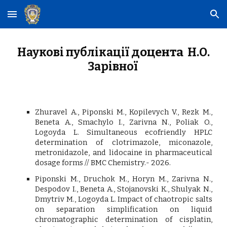
Skip to main content
Skip to navigation
доцента
Наукові публікації
Н.О.
Зарівної
Zhuravel A., Piponski M., Kopilevych V., Rezk M.,
Beneta A., Smachylo I., Zarivna N., Poliak O.,
Logoyda L. Simultaneous ecofriendly HPLC
determination of clotrimazole, miconazole,
metronidazole, and lidocaine in pharmaceutical
dosage forms // BMC Chemistry.- 2026.
Piponski M., Druchok M., Horyn M., Zarivna N.,
Despodov I., Beneta A., Stojanovski K., Shulyak N.,
Dmytriv M., Logoyda L. Impact of chaotropic salts
on separation simplification on liquid
chromatographic determination of cisplatin,