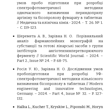
умов пробо підготовки при розробці
спектрофотометричної методики
одночасного визначення периндоприлу
аргініну та бісопрололу фумарату в таблетках
// Медична та клінічна хімія.- 2024. - Т. 26. № 1.
- С. 119-123.
Шеремета А. В., Зарівна Н. О. Порівняльний
аналіз фармакопейних монографій на
субстанції та готові лікарські засоби з групи
інгібіторів ангіотензинперетворюючого
ферменту // Scientific World Journal. – 2024. –
Part 2., Issue № 24. – P. 68-75.
Росіл У. Ю., Зарівна Н. О. Дослідження умов
пробопідготовки при розробці УФ-
спектрофотометричної методики кількісного
визначення бісопрололу в таблетках // Modern
engineering and innovative technologies,
Germany. – 2024. – Part 4., Issue № 32. – P. 127-
132.
Halka L., Kucher T., Kryskiw L., Piponski M., Horyn