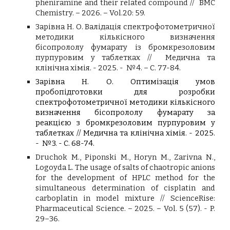
pheniramine and their related compound // BMC
Chemistry. – 2026.
– Vol.
20: 59.
Зарівна Н. О. Валідація спектрофотометричної
методики кількісного визначення
бісопрололу фумарату із бромкрезоловим
пурпуровим у таблетках
//
Медична та
клінічна хімія. - 2025. - №4. – С. 77-84
.
Зарівна Н. О. Оптимізація умов
пробопідготовки для розробки
спектрофотометричної методики кількісного
визначення бісопрололу фумарату за
реакцією з бромкрезоловим пурпуровим у
таблетках // Медична та клінічна хімія. - 2025.
- №3. - С. 68-74.
Druchok M., Piponski M., Horyn M., Zarivna N.,
Logoyda L. The usage of salts of chaotropic anions
for the development of HPLC method for the
simultaneous determination of cisplatin and
carboplatin in model mixture // ScienceRise:
Pharmaceutical Science. – 2025. – Vol. 5 (57). - P.
29–36.