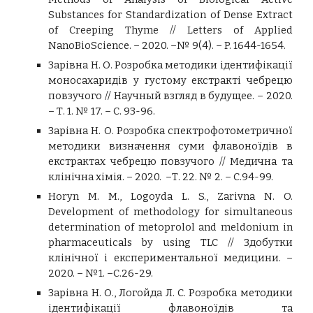
Substances for Standardization of Dense Extract
of Creeping Thyme // Letters of Applied
NanoBioScience. – 2020. –№ 9(4). – P. 1644-1654.
Зарівна Н. О. Розробка методики ідентифікації
моносахаридів у густому екстракті чебрецю
повзучого // Научный взгляд в будущее. – 2020.
– Т. 1. № 17. – С. 93-96.
Зарівна Н. О. Розробка спектрофотометричної
методики визначення суми флавоноїдів в
екстрактах чебрецю повзучого // Медична та
клінічна хімія. – 2020. –Т. 22. № 2. – С.94-99.
Horyn M. M., Logoyda L. S., Zarivna N. O.
Development of methodology for simultaneous
determination of metoprolol and meldonium in
pharmaceuticals by using TLC // Здобутки
клінічної і експериментальної медицини. –
2020. – №1. –С.26-29.
Зарівна Н. О., Логойда Л. С. Розробка методики
ідентифікації флавоноїдів та