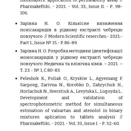
monolayers: application to permeability assay //
Pharmakeftiki. - 2021. - Vol. 33., Issue II. - Р. 98-
106.
Зарівна Н. О. Кількісне визначення
полісахаридів в рідкому екстракті чебрецю
повзучого // Modern Scientific reserches.- 2021.-
Part 1., Issue № 15.- P. 86-89.
Зарівна Н. О. Розробка методики ідентифікації
моносахаридів у рідкому екстракті чебрецю
повзучого Медична та клінічна хімія. – 2021. –
Т. 23. - № 1, С.80-83.
Peleshok K., Poliak O., Kryskiw L., Agyemang F.
Sarpong, Zarivna N., Korobko D., Zahrychuk H.,
Horlachuk N., Sverstiuk A., Levytska L., Logoyda L..
Development and validation of
spectrophotometric method for simultaneous
estimation of valsartan and atenolol in binary
mixtures: aplication to tablets analysis //
Pharmakeftiki. - 2021. - Vol. 33., Issue I. - Р. 52-60.