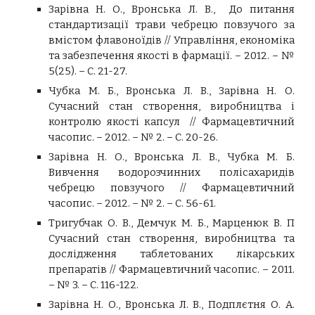
Зарівна Н. О., Вронська Л. В., До питання
стандартизації трави чебрецю повзучого за
вмістом флавоноїдів // Управління, економіка
та забезпечення якості в фармації. – 2012. – №
5(25). – С. 21-27.
Чубка М. Б., Вронська Л. В., Зарівна Н. О.
Cучасний стан створення, виробництва і
контролю якості капсул // Фармацевтичний
часопис. – 2012. – № 2. – С. 20-26.
Зарівна Н. О., Вронська Л. В., Чубка М. Б.
Вивчення водорозчинних полісахаридів
чебрецю повзучого // Фармацевтичний
часопис. – 2012. – № 2. – С. 56-61.
Тригубчак О. В., Демчук М. Б., Марценюк В. П
Сучасний стан створення, виробництва та
дослідження таблетованих лікарських
препаратів // Фармацевтичний часопис. – 2011.
– № 3. – С. 116-122.
Зарівна Н. О., Вронська Л. В., Подплєтня О. А.