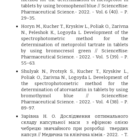
tablets by using bromophenol blue // ScienceRise:
Pharmaceutical Science.- 2022. -
Vol.
6 (40).
– Р.
29
–
35
.
Horyn M., Kucher T., Kryskiw L., Poliak O., Zarivna
N., Peleshok K., Logoyda L. Development of the
spectrophotometric method for the
determination of metoprolol tartrate in tablets
by using bromocresol green //
ScienceRise:
Pharmaceutical Science. -
2022. -
Vol.
5 (39)
. – Р.
55–63.
Shulyak N., Protsyk S., Kucher T., Kryskiw L.,
Poliak O., Zarivna N., Logoyda L. Development of
the spectrophotometric method for the
determination of atorvastatin in tablets by using
bromothymol blue // ScienceRise:
Pharmaceutical Science. -
2022. -
Vol.
4 (38)
. – Р.
89-97.
Зарівна Н. О. Дослідження оптимального
складу капсульної маси з ефірною олією
чебрецю звичайного при розробці твердих
капсул
// Медична та клінічна хімія.- 2022. - Т.