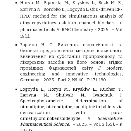
Horyn M., Piponski M., Kryskiw L., Rezk M. R.,
Zarivna N., Korobko D., Logoyda L. QbD-driven RP-
HPLC method for the simultaneous analysis of
dihydropyridines calcium channel blockers in
pharmaceuticals
//
BMC Chemistry
-
2025.
– Vol
19(1).
Зарівна Н. О. Вивчення екологічності та
безпеки представлених методик кількісного
визначення на субстанції пропранололу та
лікарських засобів на його основі згідно
провідних Фармакопей світу // Modern
engineering and innovative technologies,
Germany. - 2025.- Part 2, № 40.- P. 171-180.
Logoyda L., Horyn M., Kryskiw L., Kucher T.,
Zarivna N., Shulyak N., Ivanchuk I.
Spectrophotometric determination of
nimodipine, nitrendipine, lacidipine in tablets via
derivatization with para-
dimethylaminobenzaldehyde //
ScienceRise:
Pharmaceutical Science
.
–
2025. – Vol.
3 (55). - P.
30–37.