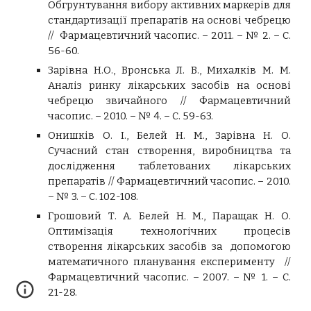
Обгрунтування вибору активних маркерів для
стандартизації препаратів на основі чебрецю
// Фармацевтичний часопис. – 2011. – № 2. – С.
56-60.
Зарівна Н.О., Вронська Л. В., Михалків М. М.
Аналіз ринку лікарських засобів на основі
чебрецю звичайного // Фармацевтичний
часопис. – 2010. – № 4. – С. 59-63.
Онишків О. І., Белей Н. М., Зарівна Н. О.
Сучасний стан створення, виробництва та
дослідження таблетованих лікарських
препаратів // Фармацевтичний часопис. – 2010.
– № 3. – С. 102-108.
Грошовий Т. А. Белей Н. М., Паращак Н. О.
Оптимізація технологічних процесів
створення лікарських засобів за допомогою
математичного планування експерименту //
Фармацевтичний часопис. – 2007. – № 1. – С.
21-28.