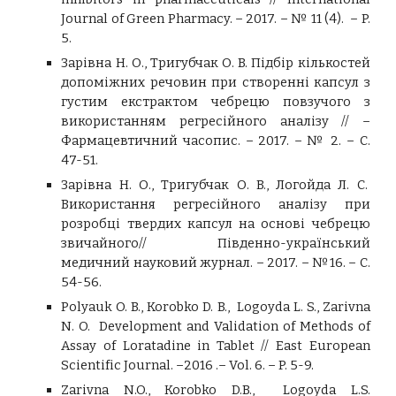
Journal of Green Pharmacy. – 2017. – № 11 (4). – P.
5.
Зарівна Н. О., Тригубчак О. B. Підбір кількостей
допоміжних речовин при створенні капсул з
густим екстрактом чебрецю повзучого з
використанням регресійного аналізу // –
Фармацевтичний часопис. – 2017. – № 2. – С.
47-51.
Зарівна Н. О., Тригубчак О. B., Логойда Л. С.
Використання регресійного аналізу при
розробці твердих капсул на основі чебрецю
звичайного// Південно-український
медичний науковий журнал. – 2017. – №16. – С.
54-56.
Polyauk O. B., Korobko D. B., Logoyda L. S., Zarivna
N. O. Development and Validation of Methods of
Assay of Loratadine in Tablet // East European
Scientific Journal. –2016 .– Vol. 6. – P. 5-9.
Zarivna
N.O., Korobko D.B., Logoyda L.S.