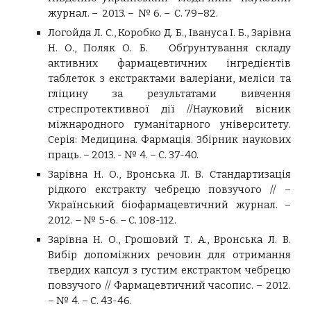
журнал. – 2013. – № 6. – С. 79–82.
Логойда Л. С., Коробко Д. Б., Івануса І. Б., Зарівна
Н. О., Поляк О. Б.
Обґрунтування складу
активних фармацевтичних інгредієнтів
таблеток з екстрактами валеріани, меліси та
гліцину за результатами вивчення
стреспротективної дії //Науковий вісник
міжнародного гуманітарного університету.
Серія: Медицина. Фармація. Збірник наукових
праць. – 2013. - № 4. – С. 37-40.
Зарівна Н. О., Вронська Л. В. Стандартизація
рідкого екстракту чебрецю повзучого // –
Український біофармацевтичний журнал. –
2012. – № 5-6. – С. 108-112.
Зарівна Н. О., Грошовий Т. А., Вронська Л. В.
Вибір допоміжних речовин для отримання
твердих капсул з густим екстрактом чебрецю
повзучого // Фармацевтичний часопис. – 2012.
– № 4. – С. 43-46.