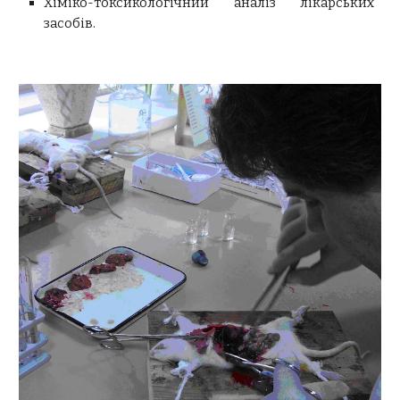
Хіміко-токсикологічний аналіз лікарських
засобів.