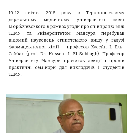
10-12 квітня 2018 року в Тернопільському
державному медичному університеті імені
І.Горбачевського в рамках угоди про співпрацю між
ТДМУ та Університетом Мансура перебував
відомий науковець єгипетського вишу у галузі
фармацевтичноі хімії – професор Хусейн І. Ель-
Саббах (рrof. Dr. Hussein I. El-Subbagh). Професор
Університету Мансури прочитав лекції і провів
практичні семінари для викладачів і студентів
ТДМУ.