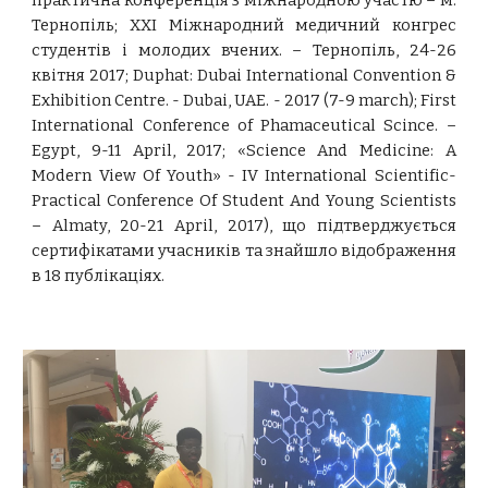
практична конференція з міжнародною участю – м.
Тернопіль; XXІ Міжнародний медичний конгрес
студентів і молодих вчених. – Тернопіль, 24-26
квітня 2017; Duphat: Dubai International Convention &
Exhibition Centre. - Dubai, UAE. - 2017 (7-9 march); First
International Conference of Phamaceutical Scince. –
Egypt, 9-11 April, 2017; «Science And Medicine: A
Modern View Of Youth» - IV International Scientific-
Practical Conference Of Student And Young Scientists
– Almaty, 20-21 April, 2017), що підтверджується
сертифікатами учасників та знайшло відображення
в 18 публікаціях.