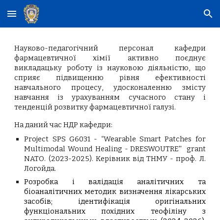
Skip to main content
Skip to navigation
Науково-педагогічний персонал кафедри
фармацевтичної хімії активно поєднує
викладацьку роботу із науковою діяльністю, що
сприяє підвищенню рівня ефективності
навчального процесу, удосконаленню змісту
навчання із урахуванням сучасного стану і
тенденцій розвитку фармацевтичної галузі.
На даний час НДР кафедри:
Project SPS G6031 - “Wearable Smart Patches for
Multimodal Wound Healing - DRESWOUTRE'' grant
NATO
.
(
2023-2025).
К
ерівник від ТНМУ - проф. Л.
Логойда
.
Розробка і валідація аналітичних та
біоаналітичних методик визначення лікарських
засобів; ідентифікація оригінальних
функціональних похідних теофіліну з