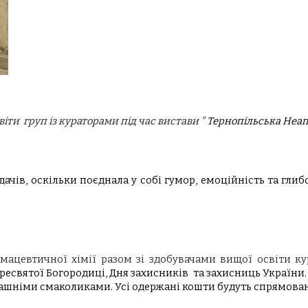
віти груп із кураторами під час
вистави "
Тернопільська Неап
дачів, оскільки поєднала у собі гумор, емоційність та гли
мацевтичної хімії разом зі здобувачами вищої освіти ку
ресвятої Богородиці, Дня захисників та захисниць України.
шніми смаколиками. Усі одержані кошти будуть спрямовані