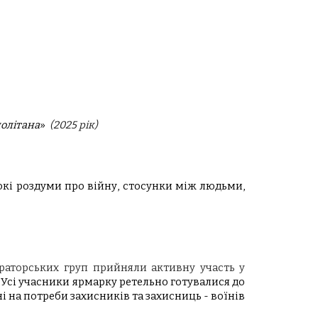
олітана
»
(202
5
рік)
бокі роздуми про війну, стосунки між людьми,
раторських груп прийняли активну участь у
 Усі учасники ярмарку ретельно готувалися до
 на потреби захисників та захисниць - воїнів