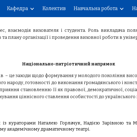
Кафедра
Колектив
Навчальна робота
Н
ip to main content
Skip to navigat
с, взаємодія вихователя і студента. Роль викладача пол
 та плану організації і проведення виховної роботи в універ
Національно-патріотичний напрямок
 – це заходи щодо формування у молодого покоління високо
ого народу, готовності до виконання громадянського і конст
, сприяння становленню її як правової, демократичної, с
вання ціннісного ставлення особистості до українського н
 із кураторами Наталею Горлачук, Надією Зарівною та Ма
ому академічному драматичному театрі.