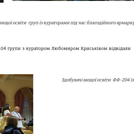
вищої освіти груп із кураторами під час благодійного ярмарк
204 групи з куратором Любомиром Криськівом відвідали б
Здобувачі вищої освіти
ФФ-204
і