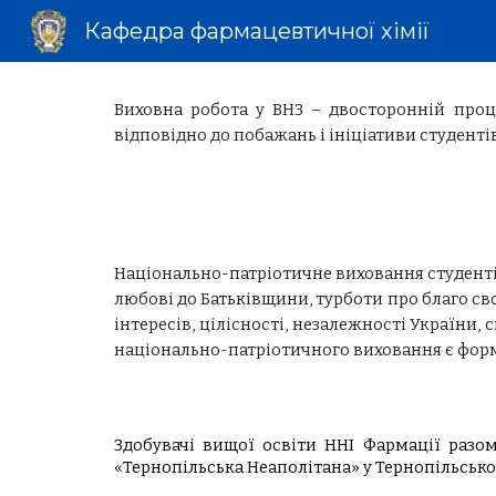
Кафедра фармацевтичної хімії
Sk
Виховна робота у ВНЗ – двосторонній проце
відповідно до побажань і ініціативи студентів
Національно-патріотичне виховання студентів
любові до Батьківщини, турботи про благо св
інтересів, цілісності, незалежності України
національно-патріотичного виховання є форму
Здобувачі вищої освіти ННІ Фармації разом
«Тернопільська Неаполітана» у Тернопільськ