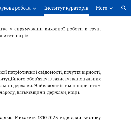
аукова робота
Інститут кураторів
More
ion
ягає у спрямуванні виховної роботи в групі
ситеті на рік.
ї патріотичної свідомості, почуття вірності,
итуційного обов’язку із захисту національних
оціальної держави. Найважливішим пріоритетом
ароду, Батьківщини, держави, нації.
рією Михалків 13.10.2025 відвідали виставу