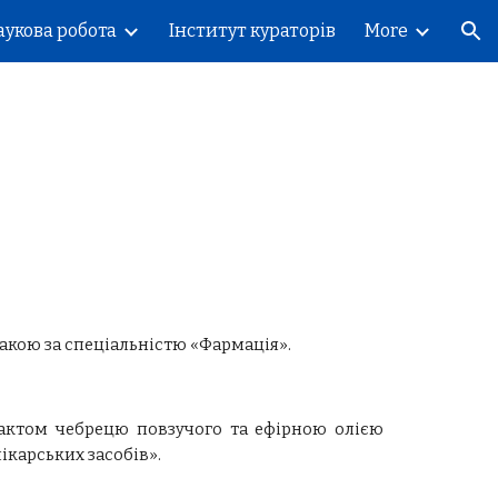
аукова робота
Інститут кураторів
More
ion
накою за спеціальністю «Фармація».
трактом чебрецю повзучого та ефірною олією
ікарських засобів».