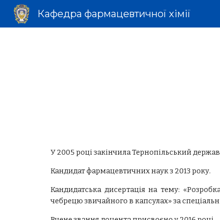
Кафедра фармацевтичної хімії
Sk
У 2005 р
оці
закінчила Тернопільський державн
Кандидат фармацевтичних наук з 2013 року.
Кандидатська дисертація на тему: «Розробк
чебрецю звичайного в капсулах» за спеціальні
Вчене звання доцента присвоєно у 2016 році.