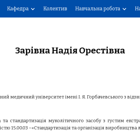
Кафедра
Колектив
Навчальна робота
Н
ip to main content
Skip to navigat
Зарівна Надія Орестівна
ий медичний університет імені І. Я. Горбачевського з відз
а та стандартизація муколітичного засобу з густим екс
стю 15.00.03 –«Стандартизація та організація виробництва л