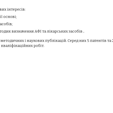
их інтересів:
ї основі;
асобів
;
тодик визначення АФІ та лікарських засобів
.
-методичних і наукових публікацій. Серед них
5
патентів та 
 кваліфікаційних робіт.