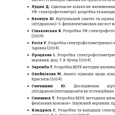
Луцик Д.
Одночасне кількісне визначення
УФ-спектрофотометрії: розробка та валіда
Яловчук Ю.
Віртуальний синтез та оцінка 
іл)гідразоно)-5-фенілпентанових кислот 
Сіньковська В.
Розробка УФ-спектрофото
(2024)
.
Росіл У.
Розробка спектрофотометричної ме
Зарівна
(2024)
.
Процкова І.
Розробка спектрофотометри
керівник:
доц. Т. В. Кучер
(2024)
.
Заремба Т.
Розробка ВЕРХ методик визначе
Олейнікова М.
Аналіз підходів щодо кіл
Криськів
(2024).
Сенчишин Ю.
Дослідження віртуа
іл)гідразоно)гептандіоатів як потенційни
Симанюк Т.
Розробка ВЕРХ методики визна
фенільних колонок».
Науковий керівник:
пр
Кондрась С.
Розробка та валідація спек