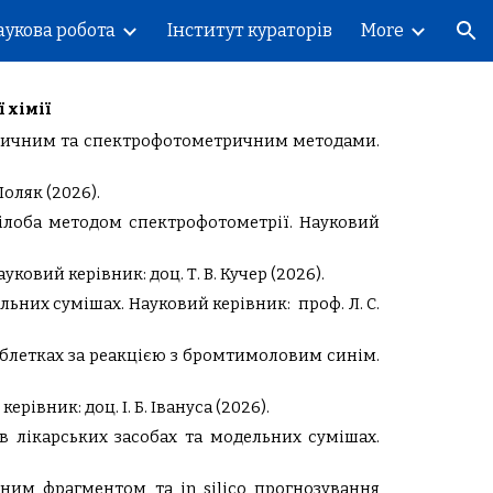
аукова робота
Інститут кураторів
More
ion
 хімії
тричним та спектрофотометричним методами.
оляк (2026).
білоба методом спектрофотометрії. Науковий
овий керівник: доц. Т. В. Кучер (2026).
ьних сумішах. Науковий керівник: проф. Л. С.
блетках за реакцією з бромтимоловим синім.
рівник: доц. І. Б. Івануса (2026).
 лікарських засобах та модельних сумішах.
ьним фрагментом та in silico прогнозування