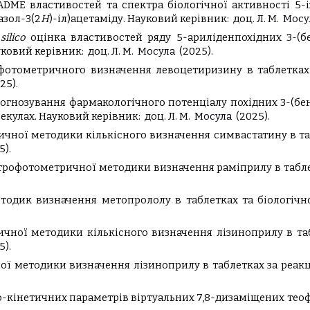
DME властивостей та спектра біологічної активності 5-
азол-3(2
H
)-іл)ацетаміду.
Науковий керівник:
доц. Л. М.
Мосу
silico
оцінка властивостей ряду 5-ариліденпохідних 3-(бен
ковий керівник:
доц. Л. М.
Мосула
(2025).
отометричного визначення левоцетиризину в таблетках
25).
огнозування фармакологічного потенціалу похідних 3-(бе
екулах.
Науковий керівник:
доц. Л. М.
Мосула
(2025).
чної методики кількісного визначення симвастатину в та
5).
ктрофотометричної методики визначення раміприлу в табле
тодик визначення метопрололу в таблетках та біологічно
чної методики кількісного визначення лізиноприлу в та
5).
ї методики визначення лізиноприлу в таблетках за реак
-кінетичних параметрів віртуальних 7,8-дизаміщених теоф