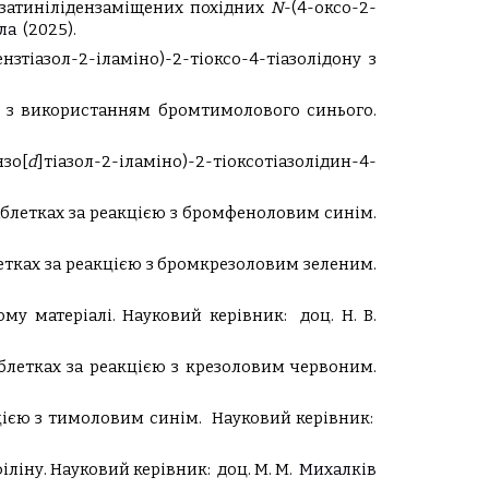
ізатинілідензаміщених похідних
N
-(4-оксо-2-
ла
(2025).
зтіазол-2-іламіно)-2-тіоксо-4-тіазолідону з
 з використанням бромтимолового синього.
нзо[
d
]тіазол-2-іламіно)-2-тіоксотіазолідин-4-
блетках за реакцією з бромфеноловим синім.
тках за реакцією з бромкрезоловим зеленим.
му матеріалі.
Науковий керівник:
доц. Н. В.
блетках за реакцією з крезоловим червоним.
цією з тимоловим синім.
Науковий керівник:
іліну.
Науковий керівник:
доц. М. М.
Михалків