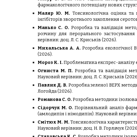
фармакологічного потенціалу нових структу
Маляр Ю. М.
Токсикологічна оцінка та 
інгібіторів зворотнього захоплення серотоні
Манько С. О.
Розробка та валідація мет
розчину для перорального застосування 
керівник: доц. Л. С. Криськів (2026).
Михальська А. А.
Розробка екологічної В
(2026).
Мороз К. І.
Проблематика експрес-аналізу ек
Огниста М. П.
Розробка та валідація мет
Науковий керівник: доц. Л. С. Криськів (2026
Павлик Д. В.
Розробка зеленої ВЕРХ методи
Логойда (2026).
Романова С. О.
Розробка методики ізолюванн
Сідорчук М. О.
Порівняльний аналіз фарма
(амлодипін і німодипін). Науковий керівник: 
Смітюх М. М.
Токсикологічна характеристи
Науковий керівник: доц. Н. В. Горлачук (2026
Стаховська К. С.
Розробка методики ізолюва