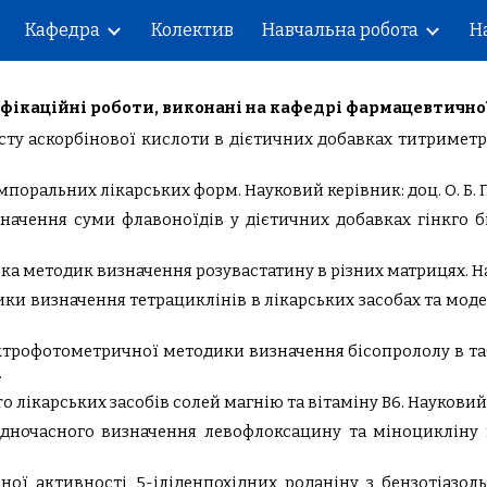
Кафедра
Колектив
Навчальна робота
Н
ip to main content
Skip to navigat
іфікаційн
і роботи, виконані на кафедрі фармацевтичної
сту аскорбінової кислоти в дієтичних добавках титриме
оральних лікарських форм. Науковий керівник: доц. О. Б. П
начення суми флавоноїдів у дієтичних добавках гінкго 
а методик визначення розувастатину в різних матрицях. Наук
и визначення тетрациклінів в лікарських засобах та модел
ектрофотометричної методики визначення бісопрололу в та
.
o лікарських засобів солей магнію та вітаміну В6. Науковий ке
ночасного визначення левофлоксацину та міноцикліну в
ної активності 5-іліденпохідних роданіну з бензотіазол