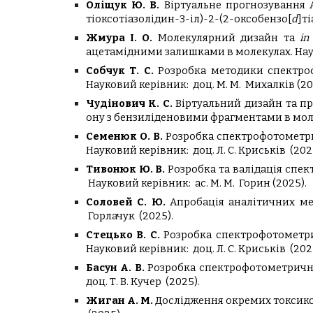
Оліщук Ю. В.
Віртуальне прогнозування A
тіоксотіазолідин-3-іл)-2-(2-оксобензо[
d
]ті
Жмура І. О.
Молекулярний дизайн та
in 
ацетамідними залишками в молекулах.
Нау
Собчук Т. С.
Розробка методики спектроф
Науковий керівник:
доц.
М
. М.
Михалків
(20
Чудінович К. С.
Віртуальний дизайн та пр
ону з бензиліденовими фрагментами в мол
Семенюк О. В.
Розробка спектрофотометри
Науковий керівник:
доц. Л.
С
.
Криськів
(202
Тивонюк Ю. В.
Розробка та валідація спе
Науковий керівник:
ас. М. М.
Горин
(2025).
Соловей С. Ю.
Апробація аналітичних ме
Горлачук
(2025).
Стецько В. С.
Розробка спектрофотометри
Науковий керівник:
доц. Л. С.
Криськів
(202
Басун А. В.
Розробка спектрофотометрично
доц.
Т
.
В
.
К
учер
(2025).
Жиган А. М.
Дослідження окремих токсико