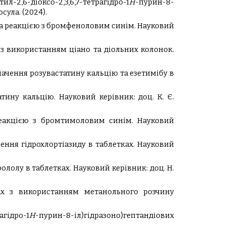
2,6-діоксо-2,3,6,7-тетрагідро-1
Н
-пурин-8-
осула.
(2024).
а реакцією з бромфеноловим синім.
Науковий
 з використанням ціано та діольних колонок.
ачення розувастатину кальцію та езетимібу в
атину кальцію.
Науковий керівник:
доц. К. Є.
реакцією з бромтимоловим синім.
Науковий
ення гідрохлортіазиду в таблетках.
Науковий
ололу в таблетках.
Науковий керівник:
доц. Н.
ах з використанням метанольного розчину
агідро-1
Н
-пурин-8-іл)гідразоно)гептандіових