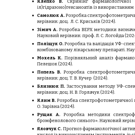
Клепко В.
Скринінг фармакологічної ак
іл)гідразоно)гексаноатів із використанням
Самолюк А.
Розробка спектрофотометричн
керівник:
доц.
Л. С. Криськів
(2024).
Зімич А.
Розробка ВЕРХ методики визначен
Науковий керівник:
проф. Л. С. Логойда
(202
Поліщук О.
Розробка та валідація УФ-спе
комбінованому лікарському препараті.
Нау
Мохель К.
Порівняльний аналіз фармако
Пелешок
(2024)
.
Попель В.
Розробка спектрофотометрич
керівник:
доц. Т. В. Кучер
(2024).
Близнюк П.
Застосування методу УФ-спек
керівник:
доц. Н. В. Горлачук
(2024).
Клим В.
Розробка спектрофотометричної 
О. Зарівна
(2024).
Рущак А.
Розробка методики спектроф
бромфенолового синього».
Науковий кері
Яловчук С.
Прогноз фармакологічної активно
кислот із використанням інструментів
in si