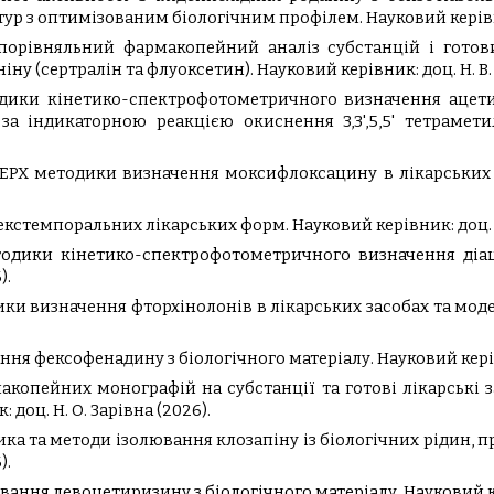
р з оптимізованим біологічним профілем. Науковий керівник
порівняльний фармакопейний аналіз субстанцій і готови
ну (сертралін та флуоксетин). Науковий керівник: доц. Н. В. 
одики кінетико-спектрофотометричного визначення ацет
за індикаторною реакцією окиснення 3,3',5,5' тетрамет
ЕРХ методики визначення моксифлоксацину в лікарських з
стемпоральних лікарських форм. Науковий керівник: доц. О.
одики кінетико-спектрофотометричного визначення діаце
).
ки визначення фторхінолонів в лікарських засобах та модел
я фексофенадину з біологічного матеріалу. Науковий керівн
копейних монографій на субстанції та готові лікарські з
доц. Н. О. Зарівна (2026).
ка та методи ізолювання клозапіну із біологічних рідин, п
).
ння левоцетиризину з біологічного матеріалу. Науковий кер