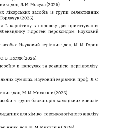
: доц. Л. М. Мосула (2026).
х лікарських засобів із групи селективних
Горлачук (2026).
ил L-карнітину в порошку для приготування
илбензидину гідроген пероксидом. Науковий
асобах. Науковий керівник: доц. М. М. Горин
 Б. Поляк (2026).
реїну в капсулах за реакцією пергідролізу.
ьних сумішах. Науковий керівник: проф. Л. С.
ик: доц. М. М. Михалків (2026).
асоби з групи блокаторів кальцієвих каналів
ридатних для хіміко-токсикологічного аналізу
івник: доц. М. М. Михалків (2026).