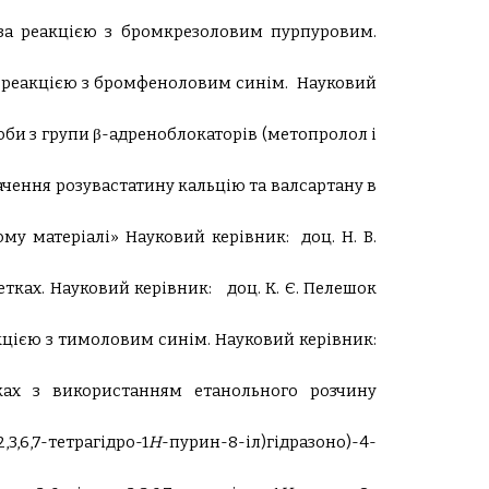
 за реакцією з бромкрезоловим пурпуровим.
 реакцією з бромфеноловим синім.
Науковий
оби з групи β-адреноблокаторів (метопролол і
чення розувастатину кальцію та валсартану в
ому матеріалі»
Науковий керівник:
доц. Н. В.
етках.
Науковий керівник:
доц. К. Є. Пелешок
кцією з тимоловим синім.
Науковий керівник:
ках з використанням етанольного розчину
3,6,7-тетрагідро-1
Н
-пурин-8-іл)гідразоно)-4-