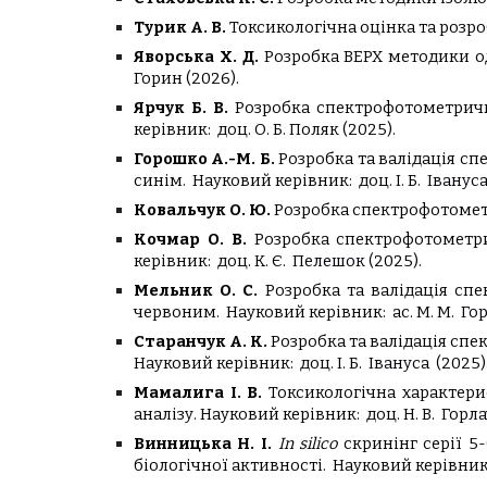
Турик А. В.
Токсикологічна оцінка та розроб
Яворська Х. Д.
Розробка ВЕРХ методики од
Горин (2026).
Ярчук Б. В.
Розробка спектрофотометричн
керівник:
доц. О. Б. Поляк (202
5
).
Горошко А.-М. Б.
Розробка та валідація с
синім.
Науковий керівник:
доц.
І
. Б.
Іванус
Ковальчук О. Ю.
Розробка спектрофотомет
Кочмар О. В.
Розробка спектрофотометри
керівник:
доц. К. Є.
Пелешок
(2025).
Мельник О. С.
Розробка та валідація сп
червоним.
Науковий керівник:
ас
.
М
. М.
Го
Старанчук А. К.
Розробка та валідація сп
Науковий керівник:
доц. І. Б.
Івануса
(2025)
Мамалига І. В.
Токсикологічна характери
аналізу.
Науковий керівник:
доц.
Н
.
В
.
Горла
Винницька Н. І.
In silico
скринінг серії 5
біологічної активності.
Науковий керівник