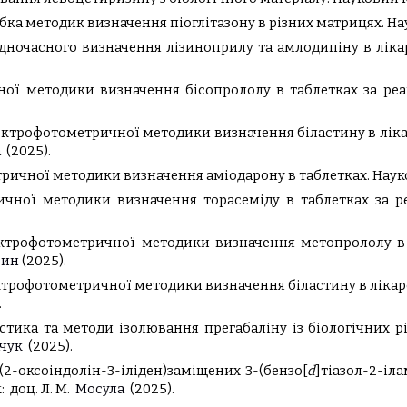
ка методик визначення піоглітазону в різних матрицях. Науко
ночасного визначення лізиноприлу та амлодипіну в лікарс
ої методики визначення бісопрололу в таблетках за ре
пектрофотометричної методики визначення біластину в лік
а
(202
5
).
ричної методики визначення аміодарону в таблетках.
Наук
чної методики визначення торасеміду в таблетках за р
ектрофотометричної методики визначення метопрололу в 
рин
(2025).
ектрофотометричної методики визначення біластину в лікар
.
стика та методи ізолювання прегабаліну із біологічних р
чук
(2025).
-(2-оксоіндолін-3-іліден)заміщених 3-(бензо[
d
]тіазол-2-іл
:
доц.
Л
.
М
.
Мосула
(2025).