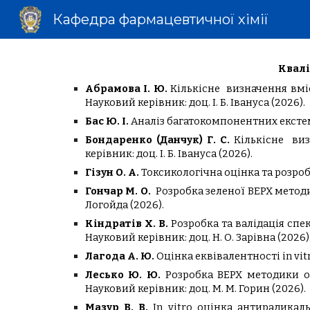
Кафедра фармацевтичної хімії
Sk
Квал
Абрамова І. Ю.
Кількісне визначення вмі
Науковий керівник: доц. І. Б. Івануса (2026).
Бас Ю. І.
Аналіз багатокомпонентних екстемп
Бондаренко (Данчук) Г. С.
Кількісне виз
керівник: доц. І. Б. Івануса (2026).
Гізун О. А.
Токсикологічна оцінка та розробк
Гончар М. О.
Розробка зеленої ВЕРХ методик
Логойда (2026).
Кіндратів Х. В.
Розробка та валідація сп
Науковий керівник: доц. Н. О. Зарівна (2026)
Лагода А. Ю.
Оцінка еквівалентності in vitr
Лесько Ю. Ю.
Розробка ВЕРХ методики од
Науковий керівник: доц. М. М. Горин (2026).
Мазур В. В.
Іn vitro оцінка антирадикаль