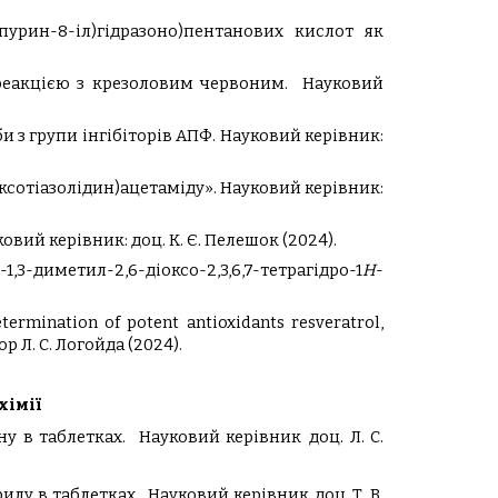
пурин-8-іл)гідразоно)пентанових кислот як
 реакцією з крезоловим червоним.
Науковий
и з групи інгібіторів АПФ.
Науковий керівник:
оксотіазолідин)ацетаміду».
Науковий керівник:
ковий керівник:
доц. К. Є. Пелешок
(2024).
-диметил-2,6-діоксо-2,3,6,7-тетрагідро-1
H
-
rmination of potent antioxidants resveratrol,
р Л. С. Логойда
(2024).
хімії
ну в таблетках.
Науковий керівник
доц
. Л. С.
илу в таблетках.
Науковий керівник
доц
.
Т
.
В
.