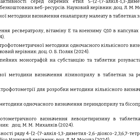
тивності серед окремих етил 5-(2-(7-алкіл-1,3-диметил-
 безкоштовних веб-ресурсів.
Науковий керівник:
доц. Л. М. М
ої методики визначення еналаприлу малеату в таблетках з
ня ресвератролу, вітаміну Е та коензиму Q10 в капсулах
4)
.
ктрофотометричної методики одночасного кількісного визн
ковий керівник:
доц. О. Б. Поляк
(2024).
пейних монографій на субстанцію та таблетки розуваст
ної методики визначення лізиноприлу в таблетках за 
трофотометрії для розробки методики кількісного визнач
методики одночасного визначення периндоприлу та бісопр
отометричного визначення левоцетиризину в таблетк
вник:
доц. М. М. Михалків
(2024).
сті ряду 4-(2-(7-алкіл-1,3-диметил-2,6-діоксо-2,3,6,7-тетр
lico
.
Науковий керівник:
доц. Л. М. Мосула
(2024).