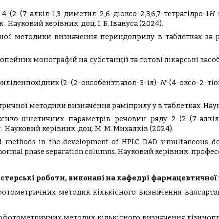
2-(7-алкіл-1,3-диметил-2,6-діоксо-2,3,6,7-тетрагідро-1
Н
-
к.
Науковий керівник:
доц. І. Б. Івануса
(2024).
ної методики визначення периндоприлу в таблетках за
пейних монографій на субстанції та готові лікарські засоб
иліденпохідних (2-(2-оксобензтіазол-3-іл)-
N
-(4-оксо-2-ті
ричної методики визначення раміприлу у в таблетках.
Нау
ко-кінетичних параметрів речовин ряду 2-(2-(7-алкіл-1,3
т.
Науковий керівник:
доц. М. М. Михалків
(2024).
nd methods in the development of HPLC-DAD simultaneous dete
 normal phase separation columns.
Науковий керівник:
професо
стерські роботи, виконані на кафедрі фармацевтичної 
фотометричних методик кількісного визначення валсарта
рофотометричних методик кількісного визначення лізинопр