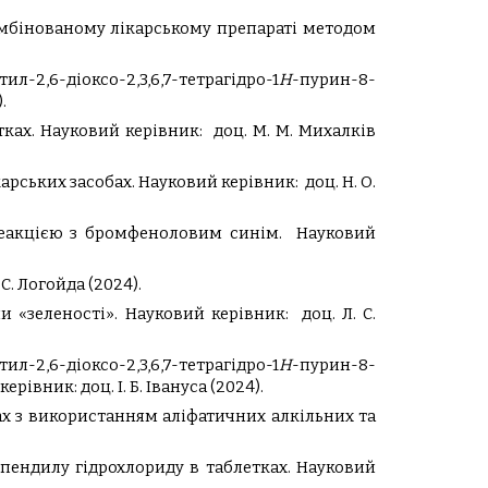
омбінованому лікарському препараті методом
л-2,6-діоксо-2,3,6,7-тетрагідро-1
Н
-пурин-8-
.
тках.
Науковий керівник:
доц. М. М. Михалків
арських засобах.
Науковий керівник:
доц. Н. О.
 реакцією з бромфеноловим синім.
Науковий
 С. Логойда
(2024).
и «зеленості».
Науковий керівник:
доц. Л. С.
,6-діоксо-2,3,6,7-тетрагідро-1
Н
-пурин-8-
керівник:
доц. І. Б. Івануса
(2024).
ах з використанням аліфатичних алкільних та
пендилу гідрохлориду в таблетках.
Науковий