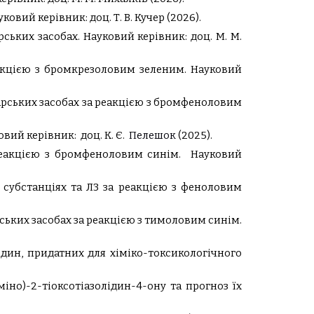
вий керівник: доц. Т. В. Кучер (2026).
ьких засобах. Науковий керівник: доц. М. М.
акцією з бромкрезоловим зеленим.
Науковий
арських засобах за реакцією з бромфеноловим
овий керівник:
доц.
К
.
Є
.
Пелешок
(2025).
еакцією з бромфеноловим синім.
Науковий
субстанціях та ЛЗ за реакцією з феноловим
ських засобах за реакцією з тимоловим синім.
ідин, придатних для хіміко-токсикологічного
аміно)-2-тіоксотіазолідин-4-ону та прогноз їх