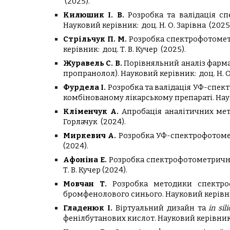
(2025).
Килюшик І. В.
Розробка та валідація с
Науковий керівник:
доц.
Н
.
О
.
Зарівна
(2025
Стрільчук П. М.
Розробка спектрофотомет
керівник:
доц. Т. В.
Кучер
(2025).
Журавель С. В.
Порівняльний аналіз фармак
пропранолол).
Науковий керівник:
доц. Н. 
Фурдела І.
Розробка та валідація УФ-спек
комбінованому лікарському препараті.
Нау
Кліменчук А.
Апробація аналітичних мет
Горлачук
(2024)
.
Миркевич А.
Розробка УФ-спектрофотоме
(2024).
Афоніна Е.
Розробка спектрофотометрично
Т. В. Кучер (2024).
Мовчан Т.
Розробка методики спектро
бромфенолового синього.
Науковий керівн
Гладенюк І.
Віртуальний дизайн та
in sil
фенілбутанових кислот.
Науковий керівни