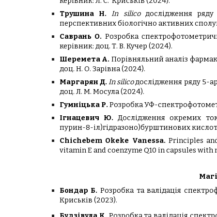
керівник: Л. С.
Криськів (2024).
Трушина Н.
Іn silico
дослідження ряду 4-(
перспективних біологічно активних сполу
Саврань О.
Розробка спектрофотометрич
керівник:
доц. Т. В. Кучер
(2024).
Шеремета А.
Порівняльний аналіз фармако
доц. Н. О. Зарівна
(2024).
Маргарян Д.
Іn silico
дослідження ряду 5-ар
доц. Л. М. Мосула
(2024).
Гумніцька Р.
Розробка УФ-спектрофотомет
Ігнацевич Ю.
Дослідження окремих токси
пурин-8-іл)гідразоно)бурштинових кисло
Chichebem Okeke
Vanessa
.
Principles a
vitamin E and coenzyme Q10 in capsules with
Магі
Бондар Б.
Розробка та валідація спектро
Криськів
(202
3
).
Будзівула К.
Розробка та валідація спект