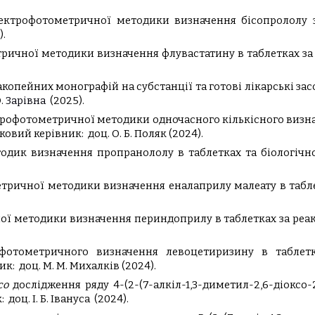
пектрофотометричної методики визначення бісопрололу
).
ричної методики визначення флувастатину в таблетках за
опейних монографій на субстанції та готові лікарські зас
О.
Зарівна
(2025).
трофотометричної методики одночасного кількісного визна
ковий керівник:
доц. О. Б. Поляк
(202
4
).
одик визначення пропранололу в таблетках та біологічн
тричної методики визначення еналаприлу малеату в табл
ї методики визначення периндоприлу в таблетках за реа
фотометричного визначення левоцетиризину в таблет
ик:
доц. М. М. Михалків (2024).
ico
дослідження ряду 4-(2-(7-алкіл-1,3-диметил-2,6-діоксо-2,
к:
доц. І. Б. Івануса (2024).