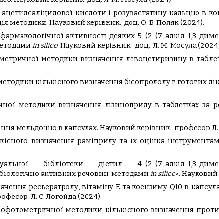
 ацетилсаліцилової кислоти і розувастатину кальцію в к
ція методики.
Науковий керівник:
доц. О. Б. Поляк
(2024).
фармакологічної активності деяких 5-(2-(7-алкіл-1,3-димети
методами
in silico
.
Науковий керівник:
доц. Л. М. Мосула
(2024)
метричної методики визначення левоцетиризину в табле
тодики кількісного визначення бісопрололу в готових лік
чної методики визначення лізиноприлу в таблетках за
ння мельдонію в капсулах.
Науковий керівник:
професор Л.
ькісного визначення раміприлу та їх оцінка інструментам
льної бібліотеки діетил 4-(2-(7-алкіл-1,3-диметил-2
х біологічно активних речовин методами
in silico
».
Науковий 
чення ресвератролу, вітаміну Е та коензиму Q10 в капсул
офесор Л. С. Логойда
(2024).
трофотометричної методики кількісного визначення проти