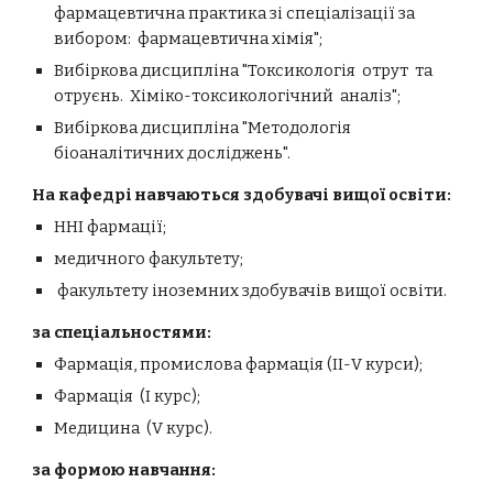
фа
рмацевтична практика зі спеціалізації за
вибором:
ф
армацевтичн
а
х
імія";
Вибіркова дисципліна "
Токсикологія отрут та
отруєнь. Хіміко-токсикологічний аналіз";
Вибіркова дисципліна "Методологія
біоаналітичних досліджень".
На кафедрі навчаються здобувачі вищої освіти:
ННІ
фармації;
медичного факультету;
факультету іноземних здобувачів вищої освіти.
за спеціальностями:
Ф
армація, промислова фармація (ІІ-V курси);
Фармація
(І
курс
);
Медицина
(V курс).
за формою навчання: