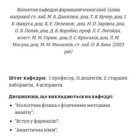
Колектив кафедри фармацевтичної хімії (зліва
направо)
ст. лаб. М. Б. Данилюк,
доц.
Т. В. Кучер, доц. І.
Б. Івануса, доц. К. Є. Пелешок, доц. Н. О. Зарівна, доц.
О. Б. Поляк, доц. Д. Б. Коробко,
проф. Л. С. Логойда,
асист. М. М. Горин, доц Л. С. Криськів, доц. Л. М.
Мосула, доц. М. М. Михалків
,
ст. лаб. О. В. Бача
(2023
рік)
Штат кафедри:
1 професор, 11 доцентів, 2 старших
лаборанти, 4 аспіранти
.
Дисципліни, що викладаються на кафедрі:
“Біологічна фізика з фізичними методами
аналізу”;
"Вступ у фармацію";
“Аналітична хімія”;