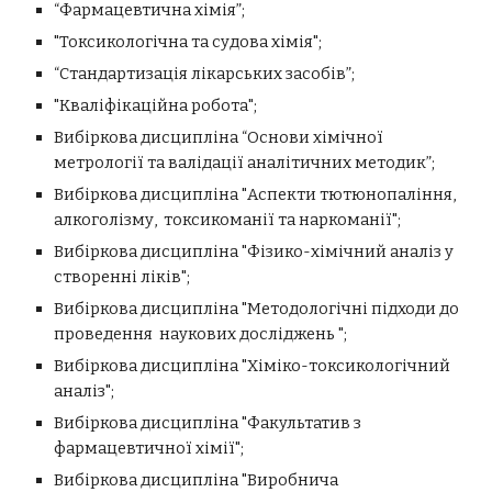
“Фармацевтична хімія”;
"Токсикологічна та судова хімія";
“Стандартизація лікарських засобів”;
"Кваліфікаційна робота";
Вибіркова дисципліна “Основи хімічної
метрології та валідації аналітичних методик”;
Вибіркова дисципліна "
А
спекти тютюнопаління,
алкоголізму, токсикоманії
та
наркоманії";
Вибіркова дисципліна
"Фізико-хімічний аналіз у
створенні ліків";
Вибіркова дисципліна "Методологічні підходи до
проведення наукових досліджень ";
Вибіркова дисципліна "Хіміко-токсикологічний
аналіз";
Вибіркова дисципліна "Факультатив з
фармацевтичної хімії";
Вибіркова дисципліна "Виробнича